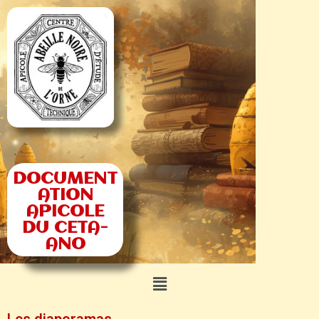
DOCUMENT
ATION
APICOLE
DU CETA-
ANO