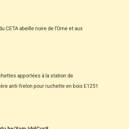
du CETA abeille noire de l’Orne et aux
chettes apportées à la station de
ère anti-frelon pour ruchette en bois E1251
outu.be/XomJdglCus8