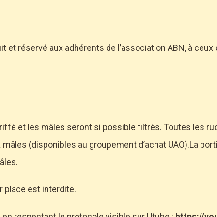
uit et réservé aux adhérents de l’association ABN, à ceux 
iffé et les mâles seront si possible filtrés. Toutes les ru
à mâles (disponibles au groupement d’achat UAO).La porti
mâles.
 place est interdite.
 en respectant le protocole visible sur Utube :
https://y