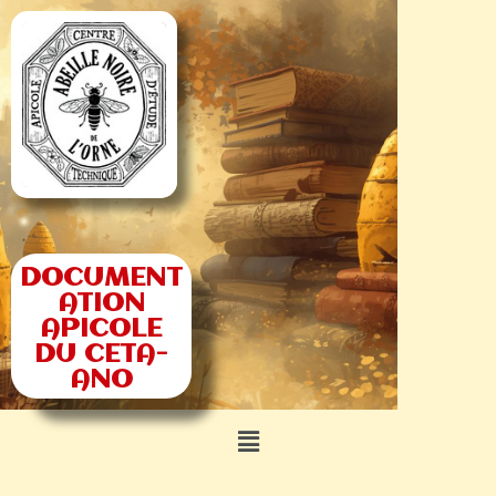
DOCUMENT
ATION
APICOLE
DU CETA-
ANO