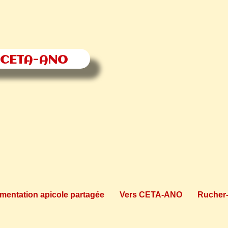
 CETA-ANO
entation apicole partagée
Vers CETA-ANO
Rucher-