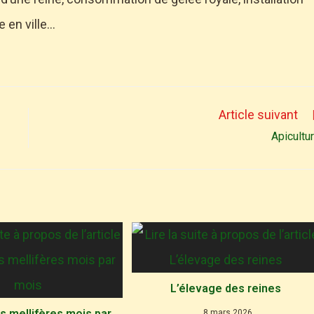
e en ville…
Article suivant
Apicultu
L’élevage des reines
s mellifères mois par
8 mars 2026