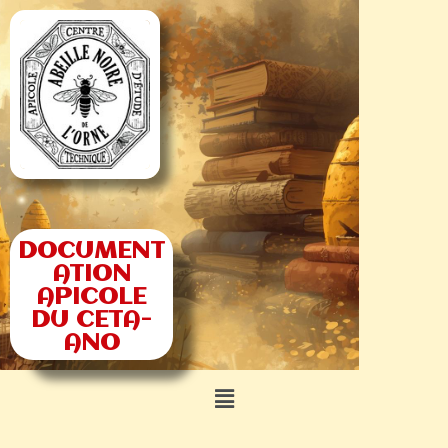
DOCUMENT
ATION
APICOLE
DU CETA-
ANO