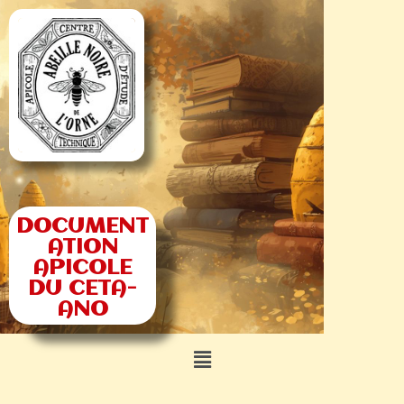
DOCUMENT
ATION
APICOLE
DU CETA-
ANO